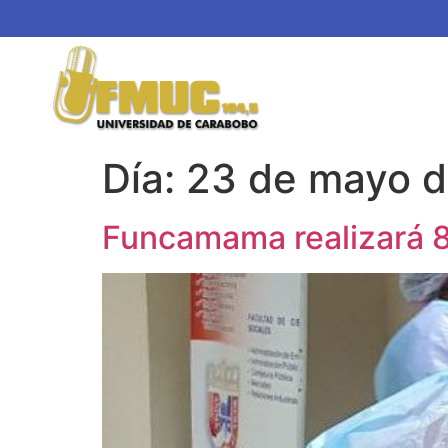
Día:
23 de mayo 
Funcamama realizará 8