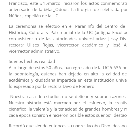
Francisco, este #15marzo iniciaron los actos conmemorat
aniversario de la @fac_Odouc. La liturgia fue celebrada por
Núñez , capellán de la UC.
La ceremonia se efectuó en el Paraninfo del Centro de I
Histórica, Cultural y Patrimonial de la UC (antigua Facult
con asistencia de las autoridades universitarias: Jessy D
rectora; Ulises Rojas, vicerrector académico y José An
vicerrector administrativo.
Sueños hechos realidad
A lo largo de estos 50 años, han egresado de la UC 5.636 pr
la odontología, quienes han dejado en alto la calidad d
académica y ciudadana impartida en esta institución univer
lo expresado por la rectora Divo de Romero.
“Nuestra casa de estudios no se detiene y sobran razones 
Nuestra historia está marcada por el esfuerzo, la creativ
científico, la valentía y la tenacidad de grandes hombres y
cada época soñaron e hicieron posible estos sueños”, destacó
Recordó que siendo entonces su padre, Jacobo Divo, decano 