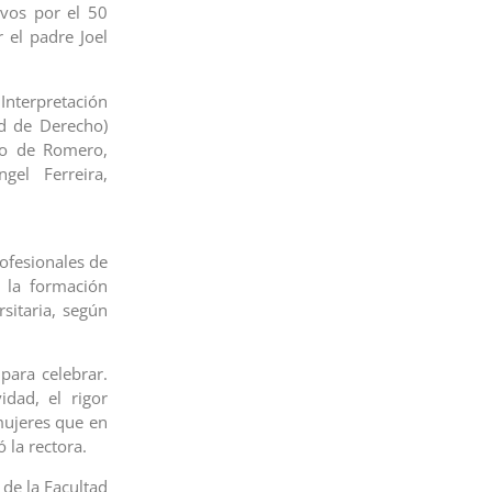
ivos por el 50
 el padre Joel
nterpretación
ad de Derecho)
ivo de Romero,
gel Ferreira,
ofesionales de
e la formación
sitaria, según
para celebrar.
idad, el rigor
 mujeres que en
 la rectora.
de la Facultad