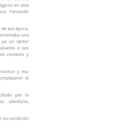
ógicos en esta
esor Fernando
d de esa época,
 ameritaba una
 ya un sector
espuesta a sus
pio contexto y
ovilice y eso
ompletaron el
rollado por la
u sabiduría,
en su condición