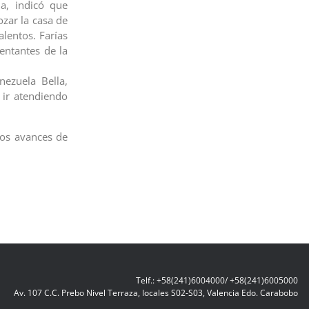
la, indicó que
zar la casa de
lentos. Farías
entantes de la
nezuela Bella,
ir atendiendo
los avances de
Telf.: +58(241)6004000/ +58(241)6005000
Av. 107 C.C. Prebo Nivel Terraza, locales S02-S03, Valencia Edo. Carabobo