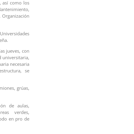
, así como los
antenimiento,
, Organización
Universidades
eña.
ías jueves, con
 universitaria,
naria necesaria
structura, se
miones, grúas,
ión de aulas,
reas verdes,
todo en pro de