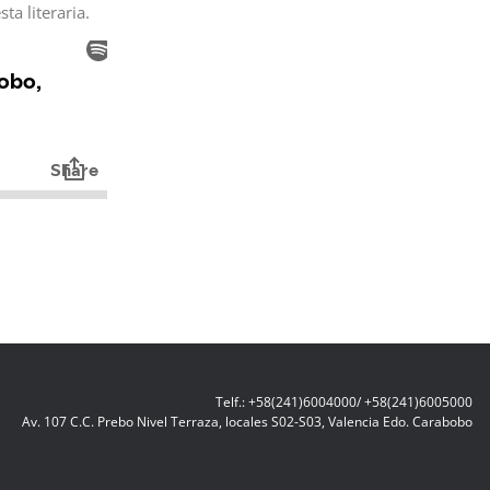
ta literaria.
Telf.: +58(241)6004000/ +58(241)6005000
Av. 107 C.C. Prebo Nivel Terraza, locales S02-S03, Valencia Edo. Carabobo