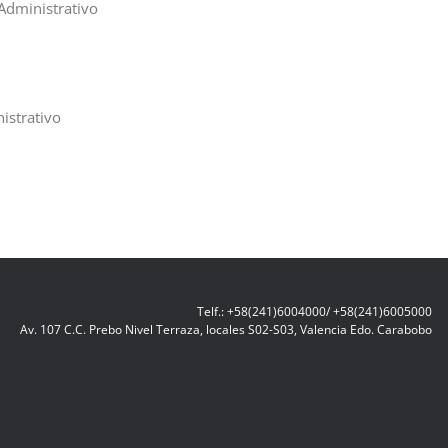
Administrativo
istrativo
Telf.: +58(241)6004000/ +58(241)6005000
Av. 107 C.C. Prebo Nivel Terraza, locales S02-S03, Valencia Edo. Carabobo