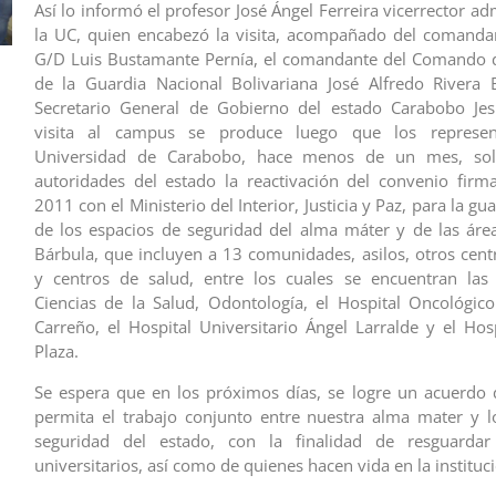
Así lo informó el profesor José Ángel Ferreira vicerrector ad
la UC, quien encabezó la visita, acompañado del comanda
G/D Luis Bustamante Pernía, el comandante del Comando 
de la Guardia Nacional Bolivariana José Alfredo Rivera 
Secretario General de Gobierno del estado Carabobo Jesú
visita al campus se produce luego que los represen
Universidad de Carabobo, hace menos de un mes, soli
autoridades del estado la reactivación del convenio fir
2011 con el Ministerio del Interior, Justicia y Paz, para la gu
de los espacios de seguridad del alma máter y de las ár
Bárbula, que incluyen a 13 comunidades, asilos, otros cent
y centros de salud, entre los cuales se encuentran las 
Ciencias de la Salud, Odontología, el Hospital Oncológic
Carreño, el Hospital Universitario Ángel Larralde y el Hos
Plaza.
Se espera que en los próximos días, se logre un acuerdo d
permita el trabajo conjunto entre nuestra alma mater y 
seguridad del estado, con la finalidad de resguardar
universitarios, así como de quienes hacen vida en la instituc