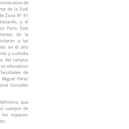
ministrativo de
nte de la Zodi
de Zona Nº 41
Bastardo, y el
s París. Esta
tantes de la
citaran a las
mado en el año
arda y custodia
eas del campus
ros educativos
facultades de
o Miguel Pérez
pital González
efinitivo, que
los cuerpos de
 los espacios
ión.