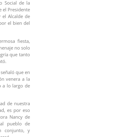
o Social de la
 el Presidente
 el Alcalde de
por el bien del
rmosa fiesta,
menaje no solo
egría que tanto
tó.
, señaló que en
ión venera a la
 a lo largo de
dad de nuestra
ad, es por eso
tora Nancy de
al pueblo de
n conjunto, y