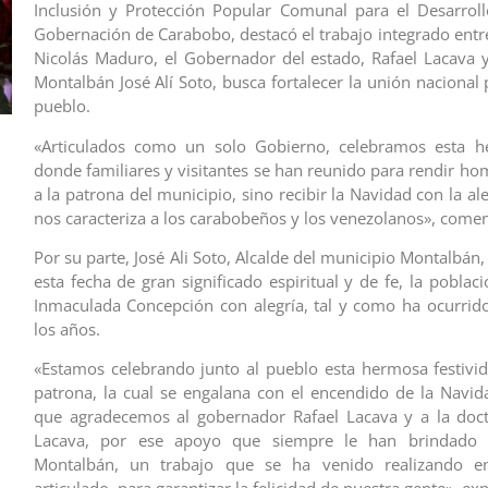
Inclusión y Protección Popular Comunal para el Desarroll
Gobernación de Carabobo, destacó el trabajo integrado entre
Nicolás Maduro, el Gobernador del estado, Rafael Lacava y
Montalbán José Alí Soto, busca fortalecer la unión nacional 
pueblo.
«Articulados como un solo Gobierno, celebramos esta he
donde familiares y visitantes se han reunido para rendir ho
a la patrona del municipio, sino recibir la Navidad con la al
nos caracteriza a los carabobeños y los venezolanos», comen
Por su parte, José Ali Soto, Alcalde del municipio Montalbán
esta fecha de gran significado espiritual y de fe, la poblac
Inmaculada Concepción con alegría, tal y como ha ocurrido
los años.
«Estamos celebrando junto al pueblo esta hermosa festivi
patrona, la cual se engalana con el encendido de la Navid
que agradecemos al gobernador Rafael Lacava y a la doc
Lacava, por ese apoyo que siempre le han brindado 
Montalbán, un trabajo que se ha venido realizando e