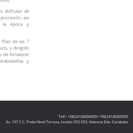
presó.
o disfrutar de
 procesión, así
e la época y
 Plan de las 7
ro, y dirigido
o de fortalecer
carabobeñas y
Telf.: +58(241)6004000/ +58(241)6005000
Av. 107 C.C. Prebo Nivel Terraza, locales S02-S03, Valencia Edo. Carabobo