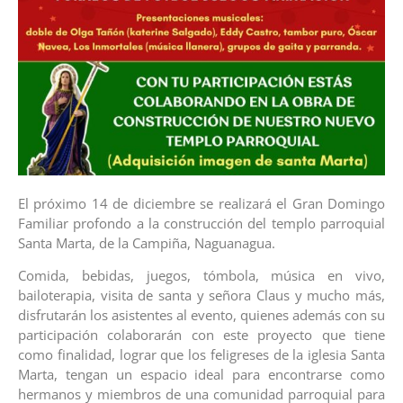
El próximo 14 de diciembre se realizará el Gran Domingo
Familiar profondo a la construcción del templo parroquial
Santa Marta, de la Campiña, Naguanagua.
Comida, bebidas, juegos, tómbola, música en vivo,
bailoterapia, visita de santa y señora Claus y mucho más,
disfrutarán los asistentes al evento, quienes además con su
participación colaborarán con este proyecto que tiene
como finalidad, lograr que los feligreses de la iglesia Santa
Marta, tengan un espacio ideal para encontrarse como
hermanos y miembros de una comunidad parroquial para