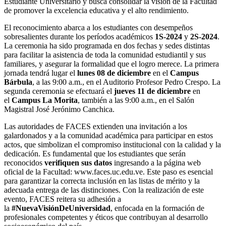
Estudiante Universitario y busca consolidar la visión de la Facultad
de promover la excelencia educativa y el alto rendimiento.
El reconocimiento abarca a los estudiantes con desempeños
sobresalientes durante los períodos académicos
1S-2024
y
2S-2024
.
La ceremonia ha sido programada en dos fechas y sedes distintas
para facilitar la asistencia de toda la comunidad estudiantil y sus
familiares, y asegurar la formalidad que el logro merece. La primera
jornada tendrá lugar el
lunes 08 de diciembre
en el
Campus
Bárbula
, a las 9:00 a.m., en el Auditorio Profesor Pedro Crespo. La
segunda ceremonia se efectuará el
jueves 11 de diciembre
en
el
Campus La Morita
, también a las 9:00 a.m., en el Salón
Magistral José Jerónimo Canchica.
Las autoridades de FACES extienden una invitación a los
galardonados y a la comunidad académica para participar en estos
actos, que simbolizan el compromiso institucional con la calidad y la
dedicación. Es fundamental que los estudiantes que serán
reconocidos
verifiquen sus datos
ingresando a la página web
oficial de la Facultad: www.faces.uc.edu.ve. Este paso es esencial
para garantizar la correcta inclusión en las listas de mérito y la
adecuada entrega de las distinciones. Con la realización de este
evento, FACES reitera su adhesión a
la
#NuevaVisiónDeUniversidad
, enfocada en la formación de
profesionales competentes y éticos que contribuyan al desarrollo