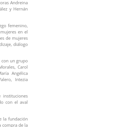
toras Andreina
ález y Hernán
azgo femenino,
 mujeres en el
nes de mujeres
izaje, diálogo
m con un grupo
Morales, Carol
María Angélica
lero, Intezia
instituciones
o con el aval
e la fundación
la compra de la