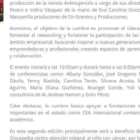
producción de la revista 4x4mujervzla a cargo de sus direc
Rivero e Indira Vázquez de la mano de Eva Carolina Gonz
Manzanilla productores de On Eventos y Producciones.
Asimismo, el objetivo de la cumbre es promover el lider
fomentar el networking y fortalecer la participación de las
ámbito empresarial; buscando inspirar a nuevas generacio
emprendedoras y profesionales creando espacios de aprend
y colaboración.
El evento iniciará a las 10:00am y durará hasta a las 6:00p
de conferencistas como: Albany González, José Gregorio 
Dávila, Yenny Bastida, Carolina Terán, Silvana Acosta, 
Aguirre, María Eliana Quiñónez, Roangel Conde, Yoli Va
consultoría de IA, Andrea Hamon y Evlin Pérez.
Cabe destacar, la cumbre busca apoyar a fundaciones e 
importantes en el estado como CEA Internacional contand
académico.
En esta segunda edición principalmente será a beneficio d
Oncopedia centro atención integral al niño con cáncer, por 