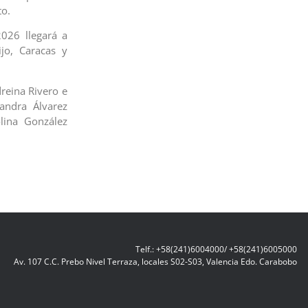
to.
026 llegará a
jo, Caracas y
reina Rivero e
andra Álvarez
lina González
Telf.: +58(241)6004000/ +58(241)6005000
Av. 107 C.C. Prebo Nivel Terraza, locales S02-S03, Valencia Edo. Carabobo