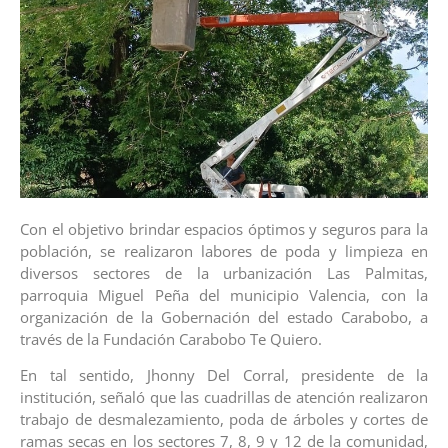
Con el objetivo brindar espacios óptimos y seguros para la
población, se realizaron labores de poda y limpieza en
diversos sectores de la urbanización Las Palmitas,
parroquia Miguel Peña del municipio Valencia, con la
organización de la Gobernación del estado Carabobo, a
través de la Fundación Carabobo Te Quiero.
En tal sentido, Jhonny Del Corral, presidente de la
institución, señaló que las cuadrillas de atención realizaron
trabajo de desmalezamiento, poda de árboles y cortes de
ramas secas en los sectores 7, 8, 9 y 12 de la comunidad,