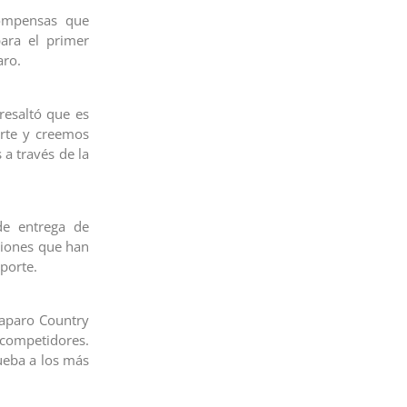
compensas que
ara el primer
aro.
resaltó que es
orte y creemos
 a través de la
de entrega de
ciones que han
porte.
taparo Country
 competidores.
rueba a los más