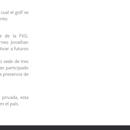
cual el golf se
nto.
te de la FVG.
rneo Jonathan
tivar a futuros
o sede de tres
han participado
s presencia de
privada, esta
n el país.