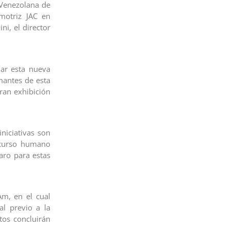
 Venezolana de
motriz JAC en
i, el director
iar esta nueva
mantes de esta
ran exhibición
niciativas son
ecurso humano
aro para estas
Am, en el cual
l previo a la
etos concluirán