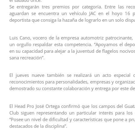
el sábado once.
Se entregarán tres premios por categoría. Entre las re
aguardan se encuentra un vehículo JAC en el hoyo 16 p
deportista que consiga la hazaña de lograrlo en un solo disp
Luis Cano, vocero de la empresa automotriz patrocinante, 
un orgullo respaldar esta competencia. “Apoyamos el dep
en su capacidad para alejar a la juventud de flagelos nocivos
sana recreación”.
El jueves nueve también se realizará un acto especial 
reconocimientos para personalidades, empresas y organiza
demostrado su constante colaboración y entrega por este de
El Head Pro José Ortega confirmó que los campos del Gua
Club siguen representando un particular interés para los
“Posee un nivel de dificultad y características que pone a p
destacados de la disciplina”.