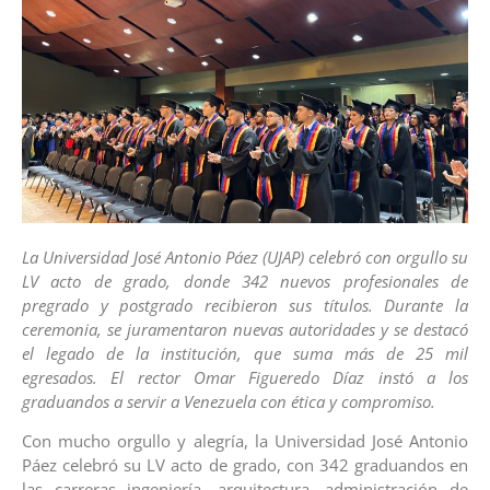
La Universidad José Antonio Páez (UJAP) celebró con orgullo su
LV acto de grado, donde 342 nuevos profesionales de
pregrado y postgrado recibieron sus títulos. Durante la
ceremonia, se juramentaron nuevas autoridades y se destacó
el legado de la institución, que suma más de 25 mil
egresados. El rector Omar Figueredo Díaz instó a los
graduandos a servir a Venezuela con ética y compromiso.
Con mucho orgullo y alegría, la Universidad José Antonio
Páez celebró su LV acto de grado, con 342 graduandos en
las carreras ingeniería, arquitectura, administración de